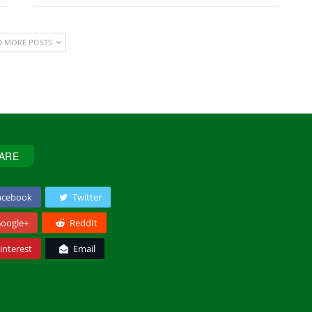
D MORE POSTS
ARE
acebook
Twitter
oogle+
ReddIt
interest
Email