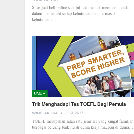
Situs jual beli online saat ini hadir untuk membantu anda
dalam memenuhi setiap kebutuhan anda termasuk
kebutuhan…
UMUM
Trik Menghadapi Tes TOEFL Bagi Pemula
Jun 3, 2017
WINDI ARISKA
TOEFL merupakan salah satu jenis ter yang sangat familiar,
berbagai peluang baik itu di dunia kerja maupun di dunia…