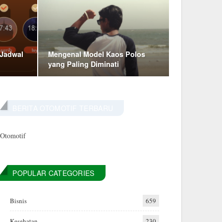
 Jadwal
Mengenal Model Kaos Polos
yang Paling Diminati
BERITA OTOMOTIF TERBARU
Otomotif
POPULAR CATEGORIES
Bisnis
659
Kesehatan
230