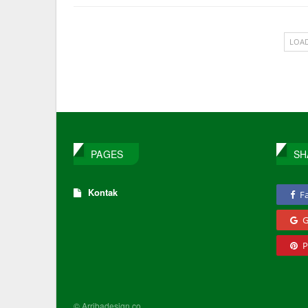
LOA
PAGES
SH
Kontak
F
G
P
© Arribadesign.co