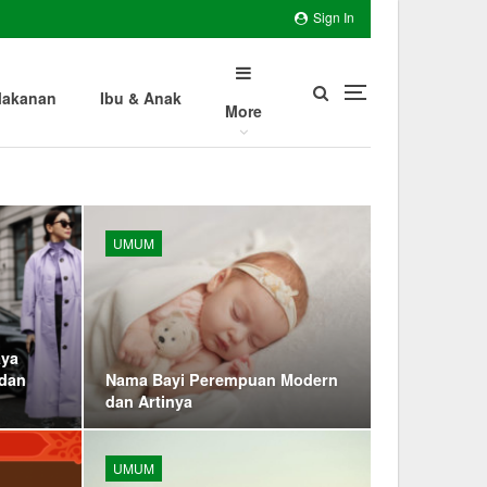
Sign In
akanan
Ibu & Anak
More
UMUM
aya
 dan
Nama Bayi Perempuan Modern
dan Artinya
UMUM