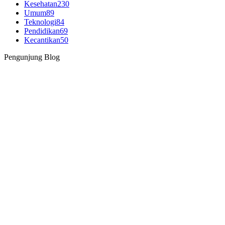
Kesehatan
230
Umum
89
Teknologi
84
Pendidikan
69
Kecantikan
50
Pengunjung Blog