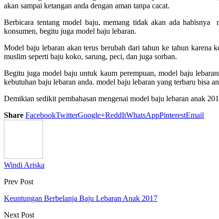
akan sampai ketangan anda dengan aman tanpa cacat.
Berbicara tentang model baju, memang tidak akan ada habisnya m
konsumen, begitu juga model baju lebaran.
Model baju lebaran akan terus berubah dari tahun ke tahun karena 
muslim seperti baju koko, sarung, peci, dan juga sorban.
Begitu juga model baju untuk kaum perempuan, model baju lebarann
kebutuhan baju lebaran anda. model baju lebaran yang terbaru bisa and
Demikian sedikit pembahasan mengenai model
baju lebaran anak 20
Share
Facebook
Twitter
Google+
ReddIt
WhatsApp
Pinterest
Email
Windi Ariska
Prev Post
Keuntungan Berbelanja Baju Lebaran Anak 2017
Next Post