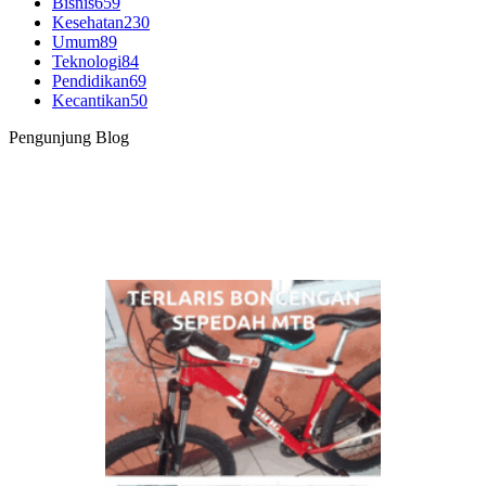
Bisnis
659
Kesehatan
230
Umum
89
Teknologi
84
Pendidikan
69
Kecantikan
50
Pengunjung Blog