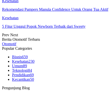
Kesehatan
Rekomendasi Pampers Manula Confidence Untuk Orang Tua Aktif
Kesehatan
5 Fitur Unggul Popok Newborn Terbaik dari Sweety
Prev
Next
Berita Otomotif Terbaru
Otomotif
Popular Categories
Bisnis
659
Kesehatan
230
Umum
89
Teknologi
84
Pendidikan
69
Kecantikan
50
Pengunjung Blog