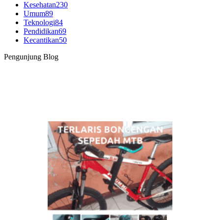
Kesehatan
230
Umum
89
Teknologi
84
Pendidikan
69
Kecantikan
50
Pengunjung Blog