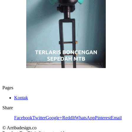
Pages
Kontak
Share
Facebook
Twitter
Google+
ReddIt
WhatsApp
Pinterest
Email
© Arribadesign.co