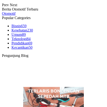
Prev
Next
Berita Otomotif Terbaru
Otomotif
Popular Categories
Bisnis
659
Kesehatan
230
Umum
89
Teknologi
84
Pendidikan
69
Kecantikan
50
Pengunjung Blog