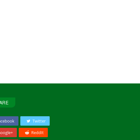
ARE
acebook
Twitter
oogle+
ReddIt