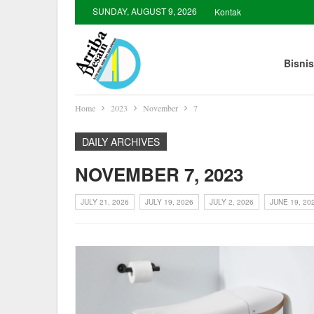
SUNDAY, AUGUST 9, 2026
Kontak
Bisnis
Home
2023
November
7
DAILY ARCHIVES
NOVEMBER 7, 2023
JULY 21, 2026
JULY 19, 2026
JULY 2, 2026
JUNE 19, 20