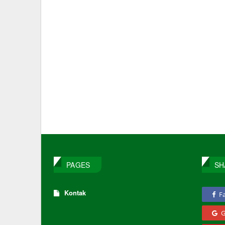
PAGES
SH
Kontak
F
G