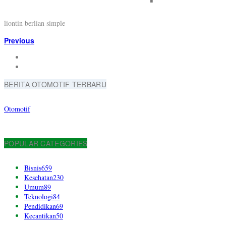
liontin berlian simple
Previous
BERITA OTOMOTIF TERBARU
Otomotif
POPULAR CATEGORIES
Bisnis
659
Kesehatan
230
Umum
89
Teknologi
84
Pendidikan
69
Kecantikan
50