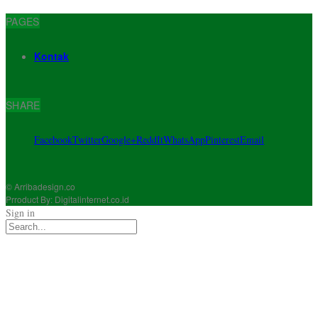
PAGES
Kontak
SHARE
Facebook
Twitter
Google+
ReddIt
WhatsApp
Pinterest
Email
© Arribadesign.co
Prroduct By: Digitalinternet.co.id
Sign in