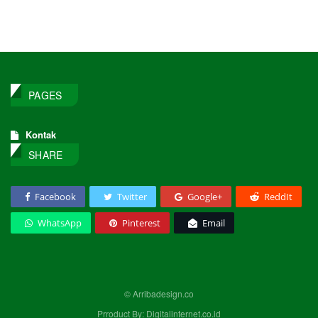
PAGES
Kontak
SHARE
Facebook
Twitter
Google+
ReddIt
WhatsApp
Pinterest
Email
© Arribadesign.co
Prroduct By: Digitalinternet.co.id