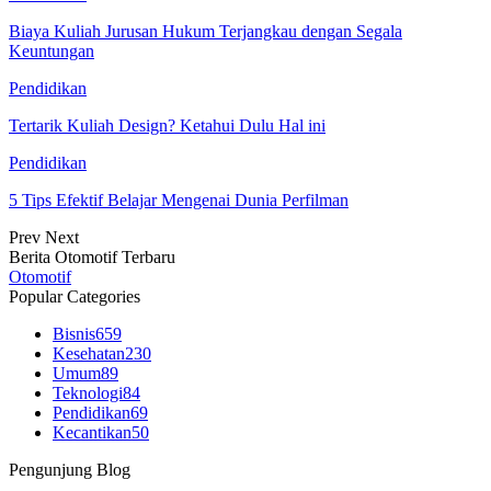
Biaya Kuliah Jurusan Hukum Terjangkau dengan Segala
Keuntungan
Pendidikan
Tertarik Kuliah Design? Ketahui Dulu Hal ini
Pendidikan
5 Tips Efektif Belajar Mengenai Dunia Perfilman
Prev
Next
Berita Otomotif Terbaru
Otomotif
Popular Categories
Bisnis
659
Kesehatan
230
Umum
89
Teknologi
84
Pendidikan
69
Kecantikan
50
Pengunjung Blog