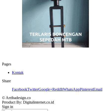
Pages
Kontak
Share
Facebook
Twitter
Google+
ReddIt
WhatsApp
Pinterest
Email
© Arribadesign.co
Prroduct By: Digitalinternet.co.id
Sign in