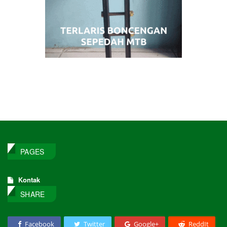
PAGES
Kontak
SHARE
Facebook
Twitter
Google+
ReddIt