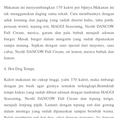
Makanan ini menyumbangkan 170 kalori per bijinya.Makanan ini
tak menggunakan daging sama sekali. Cara membuatnya dengan
aduk kentang dan jagung yang sudah diserut halus, tahu putih,
perasan wortel, tepung roti, MAGGI Seasoning, Nestlé DANCOW
Full Cream, merica, garam dan pala bubuk menjadi adonan
burger. Masak burger dalam margarin yang sudah dipanaskan
sampa matang. Sajikan dengan saus spesial dari mayones, saus
cabai, Nestlé DANCOW Full Cream, air lemon, merica bubuk dan
lemon.
4. Hot Dog Tempe
Kalori makanan ini cukup tinggi, yaitu 370 kalori, maka imbangi
dengan jus buah agar gizinya semakin terlengkapi.Bentuklah
tempe kukus yang sudah dibuat adonan dengan tambahan MAGGI
Seasoning, Nestlé DANCOW Full Cream dan tepung terigu,
menjadi lonjong pipih. Lumuri dengan tepung roti dan goreng
dalam mentega yang sudah dipanaskan sampai berubah warna.
Belah membujur roti hot dog, olesi dengan mayones. Isi dengan