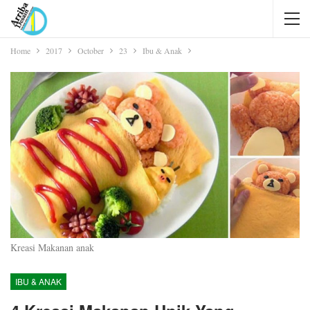
Home
2017
October
23
Ibu & Anak
Kreasi Makanan anak
IBU & ANAK