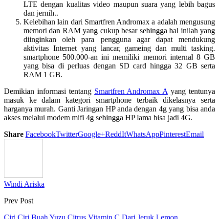
LTE dengan kualitas video maupun suara yang lebih bagus
dan jernih..
Kelebihan lain dari Smartfren Andromax a adalah mengusung
memori dan RAM yang cukup besar sehingga hal inilah yang
diinginkan oleh para pengguna agar dapat mendukung
aktivitas Internet yang lancar, gameing dan multi tasking.
smartphone 500.000-an ini memiliki memori internal 8 GB
yang bisa di perluas dengan SD card hingga 32 GB serta
RAM 1 GB.
Demikian informasi tentang
Smartfren Andromax A
yang tentunya
masuk ke dalam kategori smartphone terbaik dikelasnya serta
harganya murah. Ganti Jaringan HP anda dengan 4g yang bisa anda
akses melalui modem mifi 4g sehingga HP lama bisa jadi 4G.
Share
Facebook
Twitter
Google+
ReddIt
WhatsApp
Pinterest
Email
Windi Ariska
Prev Post
Ciri Ciri Buah Yuzu Citrus Vitamin C Dari Jeruk Lemon