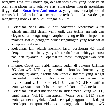
harganya lima ratus ribuan aja, dengan spesifikasi yang tidak kalah
oleh smartphone satu juta ke atas. smartphone murah spesifikasi
tinggi adalah
Smartfren Andromax a
. yang mana, smartphone ini
termasuk ke dalam kualitas smartphone terbaik di kelasnya dengan
mengusung koneksi stabil di Jaringan 4G Lte.
Kelebihan yang dimiliki dari Smartfren Andromax a ini
adalah memiliki desain yang unik dan terlihat mewah dan
elegan serta mengusung smartphone yang terlihat simpel dan
nyaman saat di genggam berkat lengkungan yang terdapat di
setiap sisi body nya.
Kelebihan lain adalah memiliki layar berukuran 4,5 inchi
dengan dimensi body yang tak terlalu besar sehingga terasa
pas dan nyaman di operasikan mesti menggunakan satu
tangan.
Internet Cepat dan stabil, karena sudah di dukung Jaringan
3G dan 4G LTE. yang memiliki koneksi Internet yang
kencang, nyaman, ngebut dan koneski Internet yang sangat
pas untuk download, upload dan nonton youtube maupun
Live Streaming. Untuk koneksi Jaringan 4G LTE Smartfren
tentunya saat ini sudah hadir di seluruh kota di Indonesia.
Kelebihan lain dari smartphone ini sudah mendukung VoLTE,
yang mana VoLTE merupakan (Voice over LTE) yang
tentunya memungkinkan Anda sebagai pengguna untuk dapat
menelepon maupun video call menggunakan Jaringan 4G