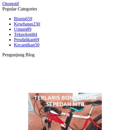
Otomotif
Popular Categories
Bisnis
659
Kesehatan
230
Umum
89
Teknologi
84
Pendidikan
69
Kecantikan
50
Pengunjung Blog