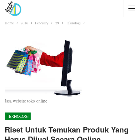
Home
2016
February
29
Teknologi
Jasa website toko online
TEKNOLOGI
Riset Untuk Temukan Produk Yang
Harus Dijual Secara Online