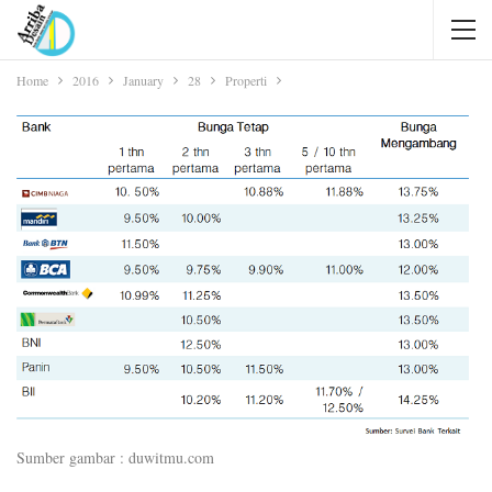
Home
2016
January
28
Properti
Sumber gambar : duwitmu.com