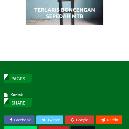
PAGES
Kontak
SHARE
Facebook
Twitter
Google+
ReddIt