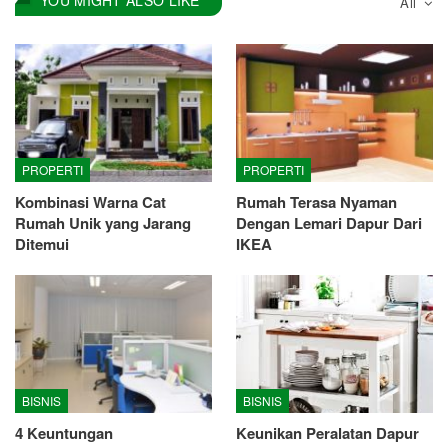
YOU MIGHT ALSO LIKE
All
PROPERTI
PROPERTI
Kombinasi Warna Cat
Rumah Terasa Nyaman
Rumah Unik yang Jarang
Dengan Lemari Dapur Dari
Ditemui
IKEA
BISNIS
BISNIS
4 Keuntungan
Keunikan Peralatan Dapur