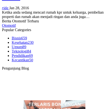
rida
Jan 28, 2016
Ketika anda sedang mencari rumah kpr untuk keluarga, pembelian
properti dan rumah akan menjadi ringan dan anda juga…
Berita Otomotif Terbaru
Otomotif
Popular Categories
Bisnis
659
Kesehatan
230
Umum
89
Teknologi
84
Pendidikan
69
Kecantikan
50
Pengunjung Blog