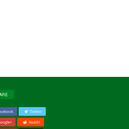
ARE
acebook
Twitter
oogle+
ReddIt