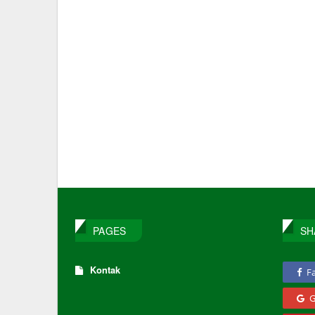
PAGES
SH
Kontak
F
G