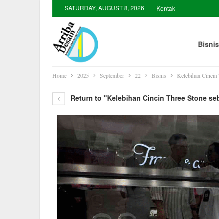
SATURDAY, AUGUST 8, 2026
Kontak
Bisnis
Home
2025
September
22
Bisnis
Kelebihan Cincin
Return to "Kelebihan Cincin Three Stone s