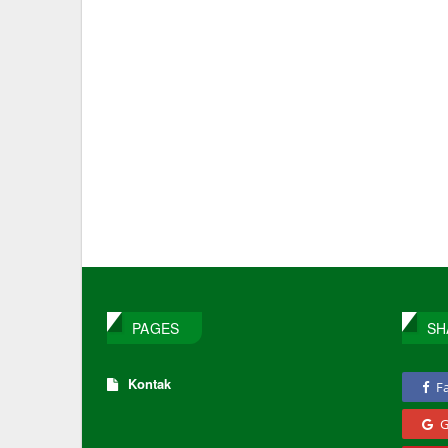
PAGES
SH
Kontak
F
G