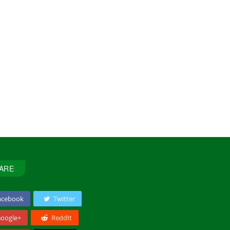
ARE
acebook
Twitter
oogle+
ReddIt