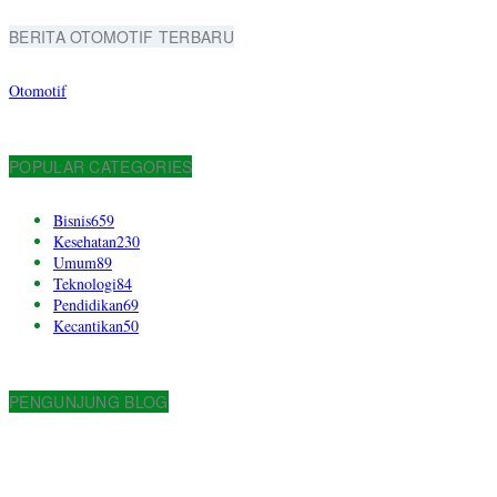
BERITA OTOMOTIF TERBARU
Otomotif
POPULAR CATEGORIES
Bisnis
659
Kesehatan
230
Umum
89
Teknologi
84
Pendidikan
69
Kecantikan
50
PENGUNJUNG BLOG