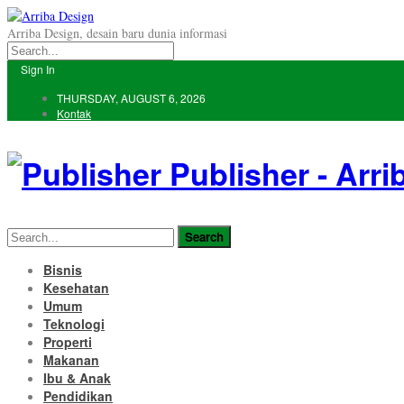
Arriba Design, desain baru dunia informasi
Sign In
THURSDAY, AUGUST 6, 2026
Kontak
Publisher - Arri
Bisnis
Kesehatan
Umum
Teknologi
Properti
Makanan
Ibu & Anak
Pendidikan