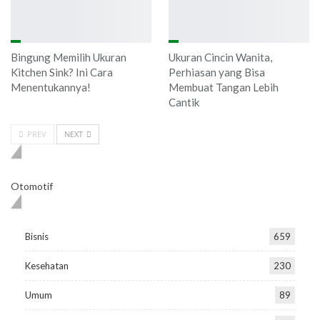
Bingung Memilih Ukuran
Ukuran Cincin Wanita,
Kitchen Sink? Ini Cara
Perhiasan yang Bisa
Menentukannya!
Membuat Tangan Lebih
Cantik
PREV
NEXT
BERITA OTOMOTIF TERBARU
Otomotif
POPULAR CATEGORIES
Bisnis
659
Kesehatan
230
Umum
89