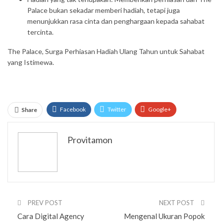
Palace bukan sekadar memberi hadiah, tetapi juga
menunjukkan rasa cinta dan penghargaan kepada sahabat
tercinta.
The Palace, Surga Perhiasan Hadiah Ulang Tahun untuk Sahabat
yang Istimewa.
Facebook
Twitter
Google+
Share
ReddIt
WhatsApp
Pinterest
Provitamon
Email
PREV POST
NEXT POST
Cara Digital Agency
Mengenal Ukuran Popok