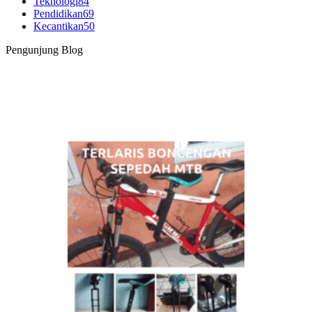
Teknologi
84
Pendidikan
69
Kecantikan
50
Pengunjung Blog