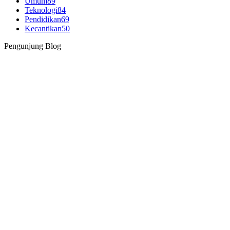
Umum
89
Teknologi
84
Pendidikan
69
Kecantikan
50
Pengunjung Blog