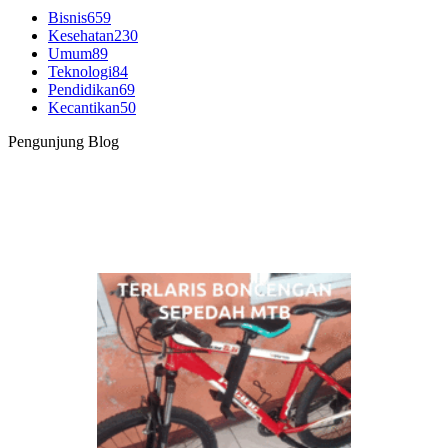
Bisnis
659
Kesehatan
230
Umum
89
Teknologi
84
Pendidikan
69
Kecantikan
50
Pengunjung Blog