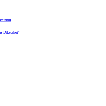
iketahui
us Diketahui"