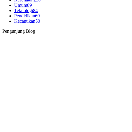
Umum
89
Teknologi
84
Pendidikan
69
Kecantikan
50
Pengunjung Blog