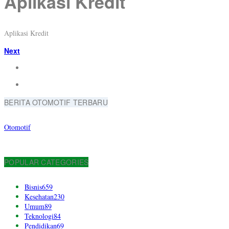
Aplikasi Kredit
Aplikasi Kredit
Next
BERITA OTOMOTIF TERBARU
Otomotif
POPULAR CATEGORIES
Bisnis
659
Kesehatan
230
Umum
89
Teknologi
84
Pendidikan
69