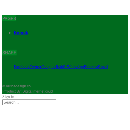
PAGES
Kontak
SHARE
Facebook
Twitter
Google+
ReddIt
WhatsApp
Pinterest
Email
© Arribadesign.co
Prroduct By: Digitalinternet.co.id
Sign in