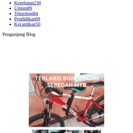
Kesehatan
230
Umum
89
Teknologi
84
Pendidikan
69
Kecantikan
50
Pengunjung Blog