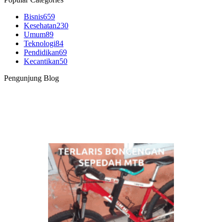
Bisnis
659
Kesehatan
230
Umum
89
Teknologi
84
Pendidikan
69
Kecantikan
50
Pengunjung Blog