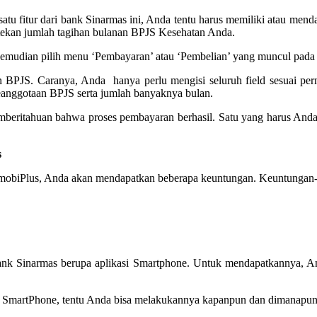
fitur dari bank Sinarmas ini, Anda tentu harus memiliki atau menda
tekan jumlah tagihan bulanan BPJS Kesehatan Anda.
 kemudian pilih menu ‘Pembayaran’ atau ‘Pembelian’ yang muncul pada l
an BPJS. Caranya, Anda hanya perlu mengisi seluruh field sesuai pe
keanggotaan BPJS serta jumlah banyaknya bulan.
emberitahuan bahwa proses pembayaran berhasil. Satu yang harus Anda
s
obiPlus, Anda akan mendapatkan beberapa keuntungan. Keuntungan-ke
ank Sinarmas berupa aplikasi Smartphone. Untuk mendapatkannya, A
 SmartPhone, tentu Anda bisa melakukannya kapanpun dan dimanapun