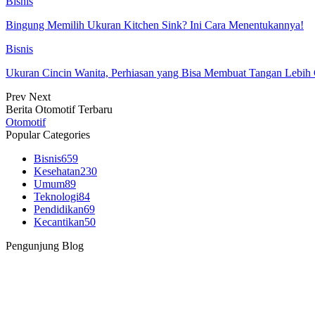
Bisnis
Bingung Memilih Ukuran Kitchen Sink? Ini Cara Menentukannya!
Bisnis
Ukuran Cincin Wanita, Perhiasan yang Bisa Membuat Tangan Lebih 
Prev
Next
Berita Otomotif Terbaru
Otomotif
Popular Categories
Bisnis
659
Kesehatan
230
Umum
89
Teknologi
84
Pendidikan
69
Kecantikan
50
Pengunjung Blog