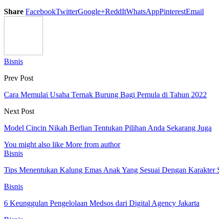
Share
Facebook
Twitter
Google+
ReddIt
WhatsApp
Pinterest
Email
Bisnis
Prev Post
Cara Memulai Usaha Ternak Burung Bagi Pemula di Tahun 2022
Next Post
Model Cincin Nikah Berlian Tentukan Pilihan Anda Sekarang Juga
You might also like
More from author
Bisnis
Tips Menentukan Kalung Emas Anak Yang Sesuai Dengan Karakter S
Bisnis
6 Keunggulan Pengelolaan Medsos dari Digital Agency Jakarta