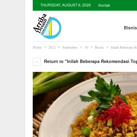
THURSDAY, AUGUST 6, 2026
Kontak
Bisnis
Home
2022
September
30
Bisnis
Inilah Beberapa 
Return to "Inilah Beberapa Rekomendasi To