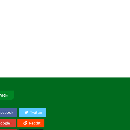
ARE
acebook
Twitter
oogle+
ReddIt