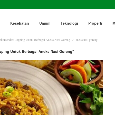
Kesehatan
Umum
Teknologi
Properti
M
Rekomendasi Topping Untuk Berbagai Aneka Nasi Goreng
aneka nasi goreng
pping Untuk Berbagai Aneka Nasi Goreng"