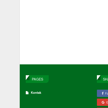
PAGES
SH
Kontak
F
G