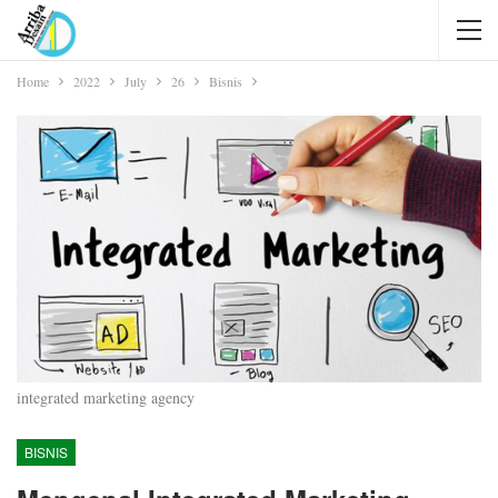
Home
2022
July
26
Bisnis
integrated marketing agency
BISNIS