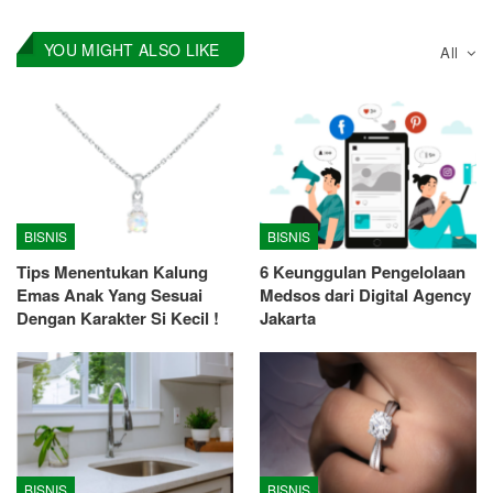
YOU MIGHT ALSO LIKE
All
BISNIS
BISNIS
Tips Menentukan Kalung
6 Keunggulan Pengelolaan
Emas Anak Yang Sesuai
Medsos dari Digital Agency
Dengan Karakter Si Kecil !
Jakarta
BISNIS
BISNIS