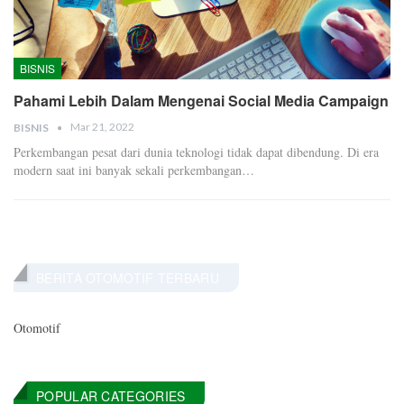
BISNIS
Pahami Lebih Dalam Mengenai Social Media Campaign
Mar 21, 2022
BISNIS
Perkembangan pesat dari dunia teknologi tidak dapat dibendung. Di era
modern saat ini banyak sekali perkembangan…
BERITA OTOMOTIF TERBARU
Otomotif
POPULAR CATEGORIES