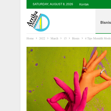
SATURDAY, AUGUST 8, 2026
Kontak
Bisnis
Home
2022
March
15
Bisnis
4 Tips Memilih Model