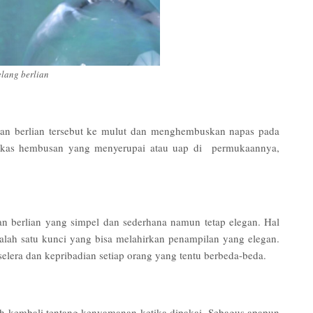
elang berlian
an berlian tersebut ke mulut dan menghembuskan napas pada
 bekas hembusan yang menyerupai atau uap di permukaannya,
an berlian yang simpel dan sederhana namun tetap elegan. Hal
alah satu kunci yang bisa melahirkan penampilan yang elegan.
selera dan kepribadian setiap orang yang tentu berbeda-beda.
ah kembali tentang kenyamanan ketika dipakai. Sebagus apapun