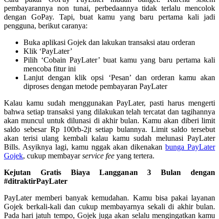
pembayarannya non tunai, perbedaannya tidak terlalu mencolok
dengan GoPay. Tapi, buat kamu yang baru pertama kali jadi
pengguna, berikut caranya:
Buka aplikasi Gojek dan lakukan transaksi atau orderan
Klik ‘PayLater’
Pilih ‘Cobain PayLater’ buat kamu yang baru pertama kali
mencoba fitur ini
Lanjut dengan klik opsi ‘Pesan’ dan orderan kamu akan
diproses dengan metode pembayaran PayLater
Kalau kamu sudah menggunakan PayLater, pasti harus mengerti
bahwa setiap transaksi yang dilakukan telah tercatat dan tagihannya
akan muncul untuk dilunasi di akhir bulan. Kamu akan diberi limit
saldo sebesar Rp 100rb-2jt setiap bulannya. Limit saldo tersebut
akan terisi ulang kembali kalau kamu sudah melunasi PayLater
Bills. Asyiknya lagi, kamu nggak akan dikenakan
bunga PayLater
Gojek
, cukup membayar
service fee
yang tertera.
Kejutan Gratis Biaya Langganan 3 Bulan dengan
#ditraktirPayLater
PayLater memberi banyak kemudahan. Kamu bisa pakai layanan
Gojek berkali-kali dan cukup membayarnya sekali di akhir bulan.
Pada hari jatuh tempo, Gojek juga akan selalu mengingatkan kamu