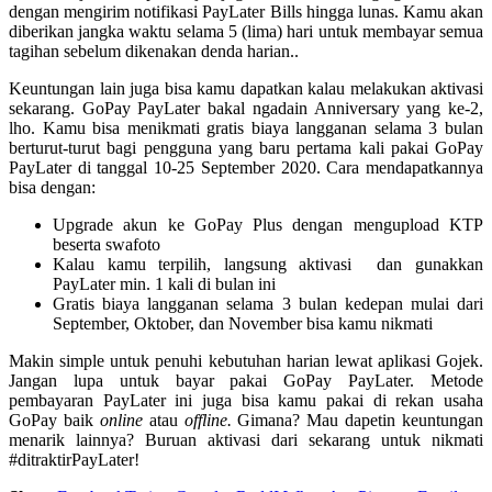
dengan mengirim notifikasi PayLater Bills hingga lunas. Kamu akan
diberikan jangka waktu selama 5 (lima) hari untuk membayar semua
tagihan sebelum dikenakan denda harian..
Keuntungan lain juga bisa kamu dapatkan kalau melakukan aktivasi
sekarang. GoPay PayLater bakal ngadain Anniversary yang ke-2,
lho. Kamu bisa menikmati gratis biaya langganan selama 3 bulan
berturut-turut bagi pengguna yang baru pertama kali pakai GoPay
PayLater di tanggal 10-25 September 2020. Cara mendapatkannya
bisa dengan:
Upgrade akun ke GoPay Plus dengan mengupload KTP
beserta swafoto
Kalau kamu terpilih, langsung aktivasi dan gunakkan
PayLater min. 1 kali di bulan ini
Gratis biaya langganan selama 3 bulan kedepan mulai dari
September, Oktober, dan November bisa kamu nikmati
Makin simple untuk penuhi kebutuhan harian lewat aplikasi Gojek.
Jangan lupa untuk bayar pakai GoPay PayLater. Metode
pembayaran PayLater ini juga bisa kamu pakai di rekan usaha
GoPay baik
online
atau
offline.
Gimana? Mau dapetin keuntungan
menarik lainnya? Buruan aktivasi dari sekarang untuk nikmati
#ditraktirPayLater!