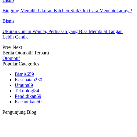
Bisnis
Bingung Memilih Ukuran Kitchen Sink? Ini Cara Menentukannya!
Bisnis
Ukuran Cincin Wanita, Perhiasan yang Bisa Membuat Tangan
Lebih Cantik
Prev
Next
Berita Otomotif Terbaru
Otomotif
Popular Categories
Bisnis
659
Kesehatan
230
Umum
89
Teknologi
84
Pendidikan
69
Kecantikan
50
Pengunjung Blog