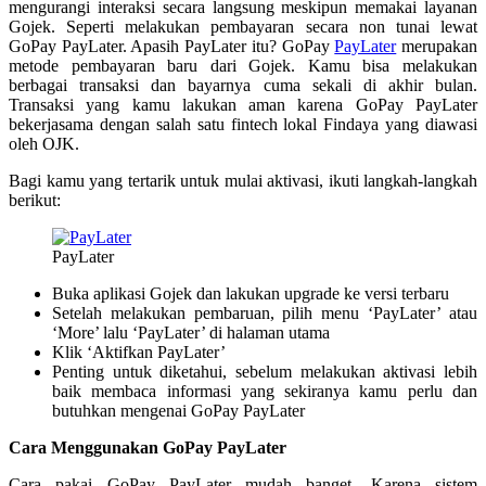
mengurangi interaksi secara langsung meskipun memakai layanan
Gojek. Seperti melakukan pembayaran secara non tunai lewat
GoPay PayLater. Apasih PayLater itu? GoPay
PayLater
merupakan
metode pembayaran baru dari Gojek. Kamu bisa melakukan
berbagai transaksi dan bayarnya cuma sekali di akhir bulan.
Transaksi yang kamu lakukan aman karena GoPay PayLater
bekerjasama dengan salah satu fintech lokal Findaya yang diawasi
oleh OJK.
Bagi kamu yang tertarik untuk mulai aktivasi, ikuti langkah-langkah
berikut:
PayLater
Buka aplikasi Gojek dan lakukan upgrade ke versi terbaru
Setelah melakukan pembaruan, pilih menu ‘PayLater’ atau
‘More’ lalu ‘PayLater’ di halaman utama
Klik ‘Aktifkan PayLater’
Penting untuk diketahui, sebelum melakukan aktivasi lebih
baik membaca informasi yang sekiranya kamu perlu dan
butuhkan mengenai GoPay PayLater
Cara Menggunakan GoPay PayLater
Cara pakai GoPay PayLater mudah banget. Karena sistem