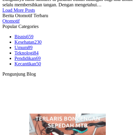
selalu membersihkan tangan. Dengan mengetahui…
Load More Posts
Berita Otomotif Terbaru
Otomotif
Popular Categories
Bisnis
659
Kesehatan
230
Umum
89
Teknologi
84
Pendidikan
69
Kecantikan
50
Pengunjung Blog