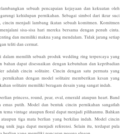
elambangkan sebuah pencapaian kejayaan dan kekuatan oleh
rungi kehidupan pernikahan. Sebagai simbol dari ikrar suci
, cincin menjadi lambang ikatan sebuah komitmen. Komitmen
menjalani sisa-sisa hari mereka bersama dengan penuh cinta.
enting dan memiliki makna yang mendalam. Tidak jarang setiap
 teliti dan cermat.
si dalam memilih sebuah produk wedding ring terpercaya yang
an bahan dapat disesuaikan dengan kebutuhan dan kepribadian
er adalah cincin solitaire. Cincin dengan satu permata yang
n pernikahan dengan model solitaire memberikan kesan yang
ahan solitaire memiliki beragam desain yang sangat indah.
erlian princess, round, pear, oval, emerald ataupun heart. Band
n emas putih. Model dan bentuk cincin pernikahan sangatlah
an tema vintage ataupun floral dapat menjadi pilihanmu. Bahkan
 ataupun tiga mata berlian yang berkilau indah. Model cincin
 unik juga dapat menjadi referensi. Selain itu, terdapat pula
a berlian yang memiliki pancaran pesona elegan.