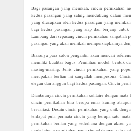
Bagi pasangan yang menikah, cincin pernikahan m
kedua pasangan yang saling mendukung dalam menga
yang diucapkan oleh kedua pasangan yang menikah
bagi kedua pasangan yang siap dan berjanji untuk 
Lambang dari sepasang cincin pernikahan sangatlah p
pasangan yang akan menikah mempersiapkannya dengan
Biasanya para calon pengantin akan mencari referen
memiliki kualitas bagus. Pemilihan model, bentuk d
masing-masing. Jenis cincin pernikahan yang popul
merupakan berlian ini sangatlah mempesona. Cinci
elegan dan anggun bagi kedua pasangan. Cincin pernik
Diantaranya cincin pernikahan solitaire dengan mata b
cincin pernikahan bisa berupa emas kuning ataupu
bervariasi. Desain cincin pernikahan yang unik deng
terdapat pula permata cincin yang berupa satu mata
pernikahan berlian yang sederhana dengan aksen yang
model cincin pernikahan yang simpel dengan satu mat