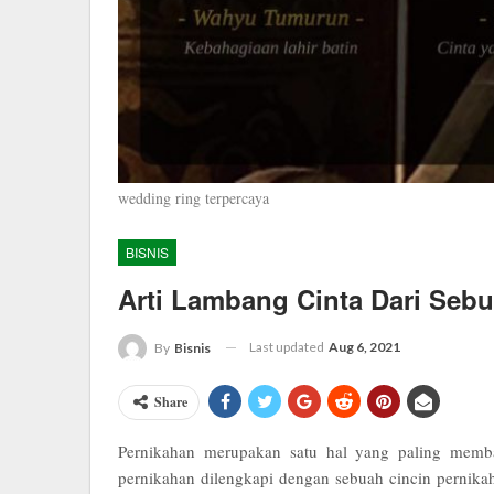
wedding ring terpercaya
BISNIS
Arti Lambang Cinta Dari Seb
Last updated
Aug 6, 2021
By
Bisnis
Share
Pernikahan merupakan satu hal yang paling memb
pernikahan dilengkapi dengan sebuah cincin pernik