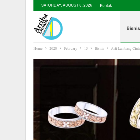
SATURDAY, AUGUST 8, 2026
Kontak
Bisnis
Home
2020
February
13
Bisnis
Arti Lambang Cint