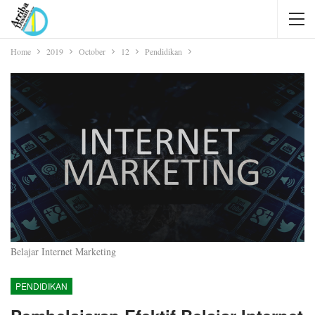
Home
2019
October
12
Pendidikan
Belajar Internet Marketing
PENDIDIKAN