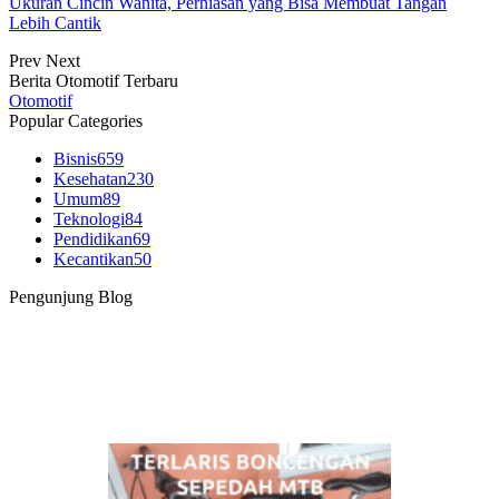
Ukuran Cincin Wanita, Perhiasan yang Bisa Membuat Tangan
Lebih Cantik
Prev
Next
Berita Otomotif Terbaru
Otomotif
Popular Categories
Bisnis
659
Kesehatan
230
Umum
89
Teknologi
84
Pendidikan
69
Kecantikan
50
Pengunjung Blog