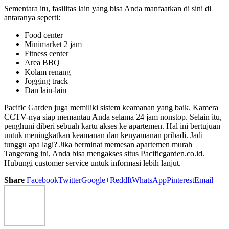
Sementara itu, fasilitas lain yang bisa Anda manfaatkan di sini di
antaranya seperti:
Food center
Minimarket 2 jam
Fitness center
Area BBQ
Kolam renang
Jogging track
Dan lain-lain
Pacific Garden juga memiliki sistem keamanan yang baik. Kamera
CCTV-nya siap memantau Anda selama 24 jam nonstop. Selain itu,
penghuni diberi sebuah kartu akses ke apartemen. Hal ini bertujuan
untuk meningkatkan keamanan dan kenyamanan pribadi. Jadi
tunggu apa lagi? Jika berminat memesan apartemen murah
Tangerang ini, Anda bisa mengakses situs Pacificgarden.co.id.
Hubungi customer service untuk informasi lebih lanjut.
Share
Facebook
Twitter
Google+
ReddIt
WhatsApp
Pinterest
Email