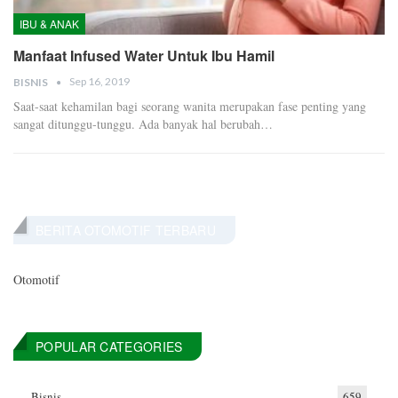
IBU & ANAK
Manfaat Infused Water Untuk Ibu Hamil
Sep 16, 2019
BISNIS
Saat-saat kehamilan bagi seorang wanita merupakan fase penting yang
sangat ditunggu-tunggu. Ada banyak hal berubah
…
BERITA OTOMOTIF TERBARU
Otomotif
POPULAR CATEGORIES
Bisnis
659