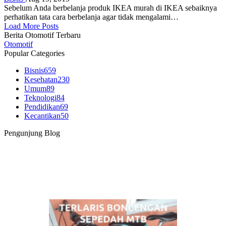
Sebelum Anda berbelanja produk IKEA murah di IKEA sebaiknya
perhatikan tata cara berbelanja agar tidak mengalami
…
Load More Posts
Berita Otomotif Terbaru
Otomotif
Popular Categories
Bisnis
659
Kesehatan
230
Umum
89
Teknologi
84
Pendidikan
69
Kecantikan
50
Pengunjung Blog