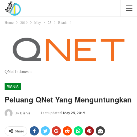
Home
2019
May
25
Bisnis
QNet Indonesia
BISNIS
Peluang QNet Yang Menguntungkan
Last updated
May 25, 2019
By
Bisnis
Share