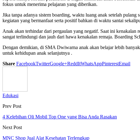
fokus untuk menerima pelajaran yang diberikan.
Jika tanpa adanya sistem boarding, waktu luang anak setelah pulang
kegiatan yang bermanfaat serta positif bahkan di waktu santai sekalip
Anak akan terhindar dari pergaulan yang negatif. Saat ini kenakal
sangat terlindungi dan jauh dari hawa kenakalan remaja. Boarding Sc
Dengan demikian, di SMA Dwiwarna anak akan belajar lebih banyak, bu
untuk kehidupan anak selanjutnya .
Share
Facebook
Twitter
Google+
ReddIt
WhatsApp
Pinterest
Email
Edukasi
Prev Post
4 Kelebihan Oli Mobil Top One yang Bisa Anda Rasakan
Next Post
MNC Shop Jual Alat Kesehatan Terlengkap