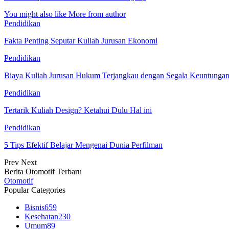
You might also like
More from author
Pendidikan
Fakta Penting Seputar Kuliah Jurusan Ekonomi
Pendidikan
Biaya Kuliah Jurusan Hukum Terjangkau dengan Segala Keuntunga
Pendidikan
Tertarik Kuliah Design? Ketahui Dulu Hal ini
Pendidikan
5 Tips Efektif Belajar Mengenai Dunia Perfilman
Prev
Next
Berita Otomotif Terbaru
Otomotif
Popular Categories
Bisnis
659
Kesehatan
230
Umum
89