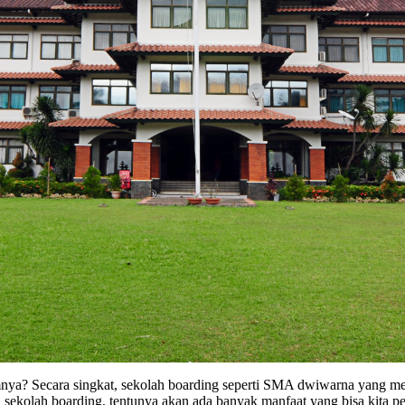
a? Secara singkat, sekolah boarding seperti SMA dwiwarna yang me
sekolah boarding, tentunya akan ada banyak manfaat yang bisa kita pe