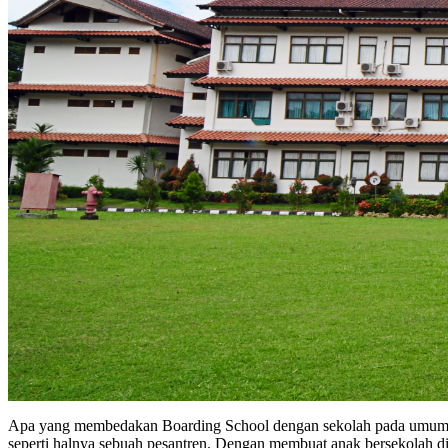
Apa yang membedakan Boarding School dengan sekolah pada umumny
seperti halnya sebuah pesantren. Dengan membuat anak bersekolah di 