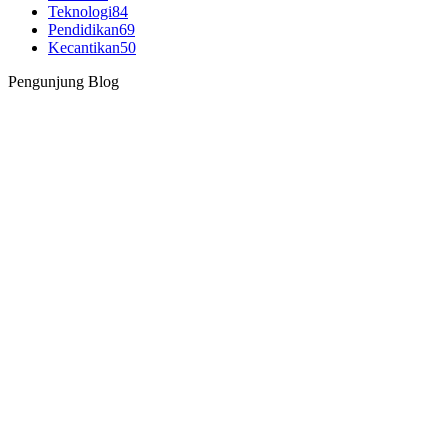
Teknologi
84
Pendidikan
69
Kecantikan
50
Pengunjung Blog