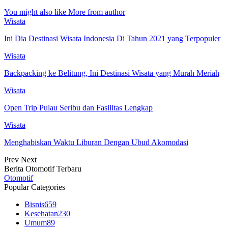
You might also like
More from author
Wisata
Ini Dia Destinasi Wisata Indonesia Di Tahun 2021 yang Terpopuler
Wisata
Backpacking ke Belitung, Ini Destinasi Wisata yang Murah Meriah
Wisata
Open Trip Pulau Seribu dan Fasilitas Lengkap
Wisata
Menghabiskan Waktu Liburan Dengan Ubud Akomodasi
Prev
Next
Berita Otomotif Terbaru
Otomotif
Popular Categories
Bisnis
659
Kesehatan
230
Umum
89