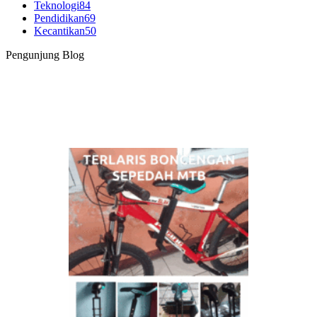
Teknologi
84
Pendidikan
69
Kecantikan
50
Pengunjung Blog