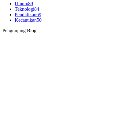
Umum
89
Teknologi
84
Pendidikan
69
Kecantikan
50
Pengunjung Blog