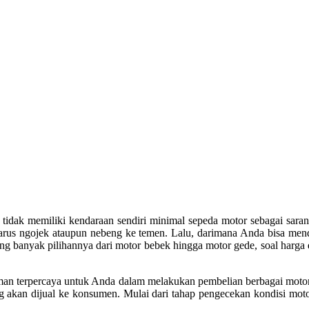
dak memiliki kendaraan sendiri minimal sepeda motor sebagai sarana u
arus ngojek ataupun nebeng ke temen. Lalu, darimana Anda bisa mend
g banyak pilihannya dari motor bebek hingga motor gede, soal harga da
eman terpercaya untuk Anda dalam melakukan pembelian berbagai motor
g akan dijual ke konsumen. Mulai dari tahap pengecekan kondisi motor