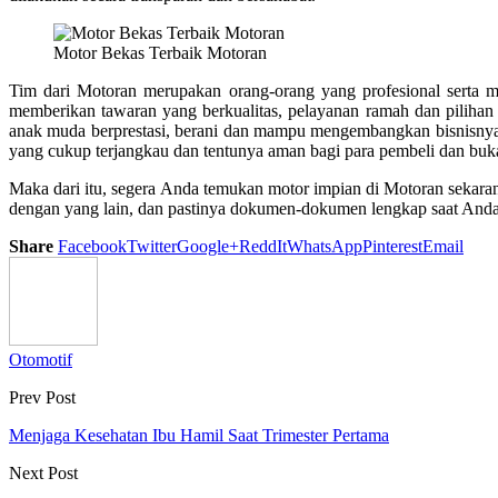
Motor Bekas Terbaik Motoran
Tim dari Motoran merupakan orang-orang yang profesional serta me
memberikan tawaran yang berkualitas, pelayanan ramah dan pilihan
anak muda berprestasi, berani dan mampu mengembangkan bisnisnya
yang cukup terjangkau dan tentunya aman bagi para pembeli dan bu
Maka dari itu, segera Anda temukan motor impian di Motoran sekaran
dengan yang lain, dan pastinya dokumen-dokumen lengkap saat Anda m
Share
Facebook
Twitter
Google+
ReddIt
WhatsApp
Pinterest
Email
Otomotif
Prev Post
Menjaga Kesehatan Ibu Hamil Saat Trimester Pertama
Next Post