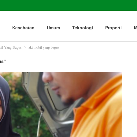
Kesehatan
Umum
Teknologi
Properti
M
bil Yang Bagus
aki mobil yang bagus
us"