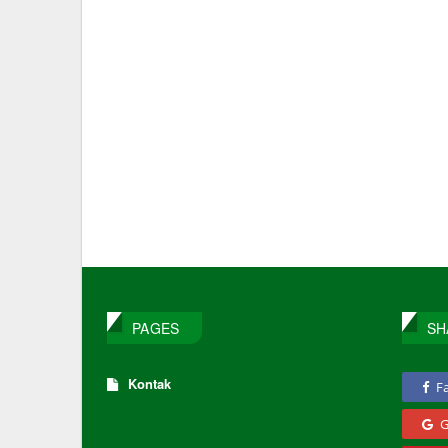
PAGES
SH
Kontak
F
G