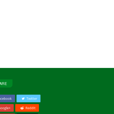
ARE
acebook
Twitter
oogle+
ReddIt