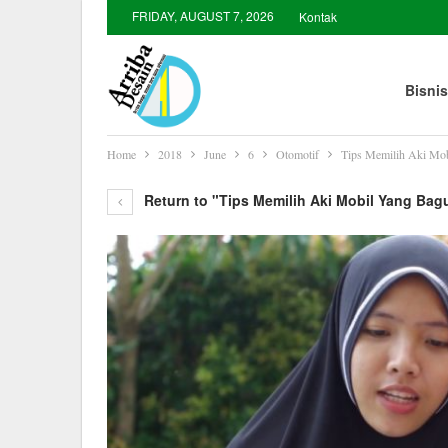
FRIDAY, AUGUST 7, 2026
Kontak
Bisnis
Home
2018
June
6
Otomotif
Tips Memilih Aki Mo
Return to "Tips Memilih Aki Mobil Yang Bag