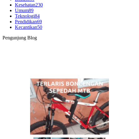
Kesehatan
230
Umum
89
Teknologi
84
Pendidikan
69
Kecantikan
50
Pengunjung Blog