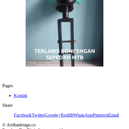
Pages
Kontak
Share
Facebook
Twitter
Google+
ReddIt
WhatsApp
Pinterest
Email
© Arribadesign.co