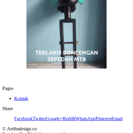
Pages
Kontak
Share
Facebook
Twitter
Google+
ReddIt
WhatsApp
Pinterest
Email
© Arribadesign.co