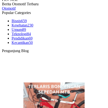
Berita Otomotif Terbaru
Otomotif
Popular Categories
Bisnis
659
Kesehatan
230
Umum
89
Teknologi
84
Pendidikan
69
Kecantikan
50
Pengunjung Blog