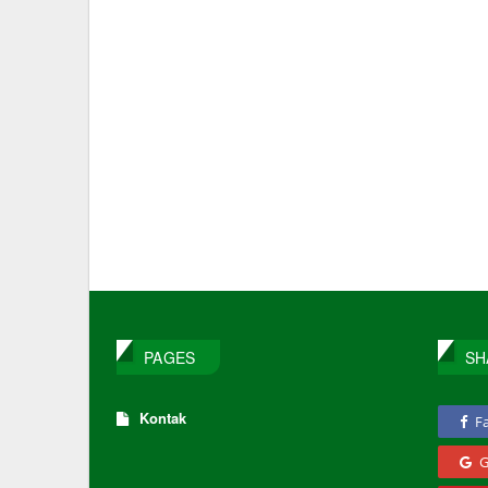
PAGES
SH
Kontak
F
G