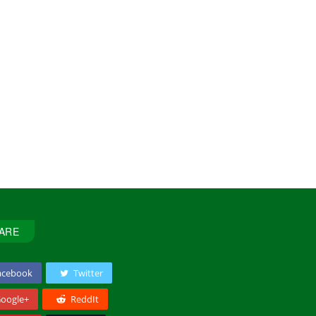
ARE
acebook
Twitter
oogle+
ReddIt