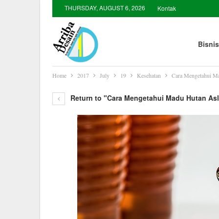
THURSDAY, AUGUST 6, 2026
Kontak
Bisnis
Home
2017
July
19
Kesehatan
Cara Mengetahui Ma
Return to "Cara Mengetahui Madu Hutan Asl