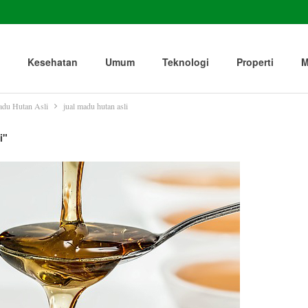
Kesehatan
Umum
Teknologi
Properti
M
du Hutan Asli
jual madu hutan asli
i"