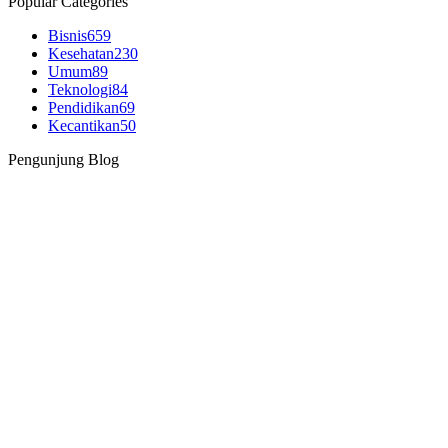
Popular Categories
Bisnis
659
Kesehatan
230
Umum
89
Teknologi
84
Pendidikan
69
Kecantikan
50
Pengunjung Blog