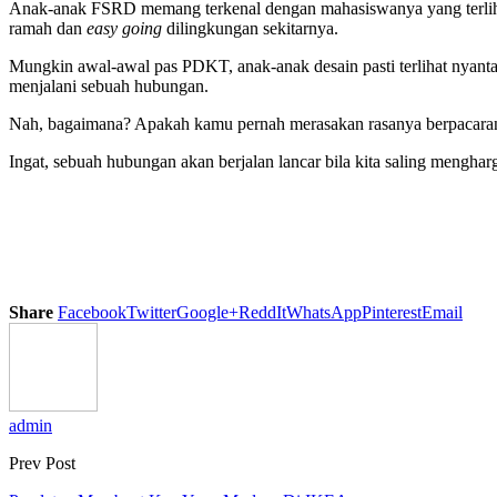
Anak-anak FSRD memang terkenal dengan mahasiswanya yang terlihat 
ramah dan
easy going
dilingkungan sekitarnya.
Mungkin awal-awal pas PDKT, anak-anak desain pasti terlihat nyantai 
menjalani sebuah hubungan.
Nah, bagaimana? Apakah kamu pernah merasakan rasanya berpacaran 
Ingat, sebuah hubungan akan berjalan lancar bila kita saling menghar
Share
Facebook
Twitter
Google+
ReddIt
WhatsApp
Pinterest
Email
admin
Prev Post